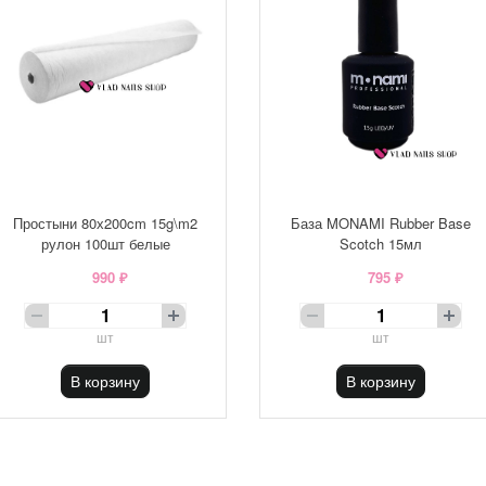
Простыни 80х200cm 15g\m2
База MONAMI Rubber Base
рулон 100шт белые
Scotch 15мл
990 ₽
795 ₽
шт
шт
В корзину
В корзину