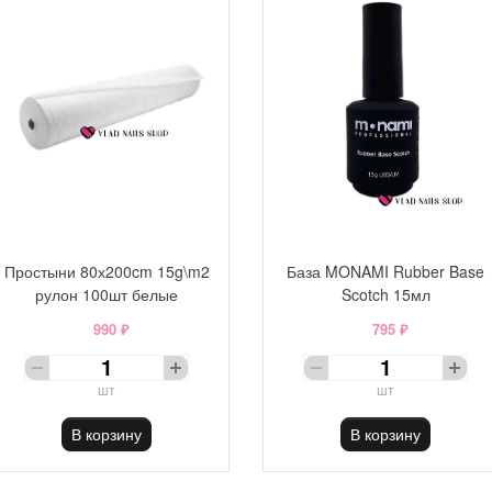
Простыни 80х200cm 15g\m2
База MONAMI Rubber Base
рулон 100шт белые
Scotch 15мл
990 ₽
795 ₽
шт
шт
В корзину
В корзину