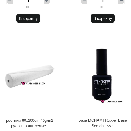
шт
шт
В корзину
В корзину
Простыни 80х200cm 15g\m2
База MONAMI Rubber Base
рулон 100шт белые
Scotch 15мл