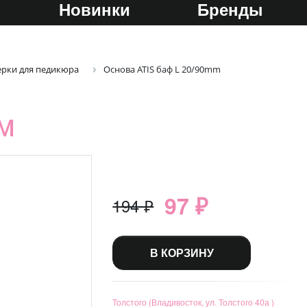
Новинки
Бренды
ерки для педикюра
Основа ATIS баф L 20/90mm
MM
97 ₽
194 ₽
В КОРЗИНУ
Толстого (Владивосток, ул. Толстого 40а )