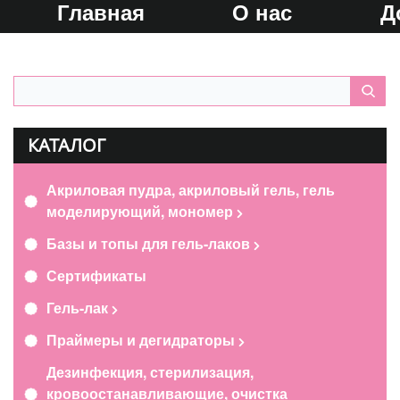
Главная
О нас
Д
КАТАЛОГ
Акриловая пудра, акриловый гель, гель
моделирующий, мономер
Базы и топы для гель-лаков
Сертификаты
Гель-лак
Праймеры и дегидраторы
Дезинфекция, стерилизация,
кровоостанавливающие, очистка