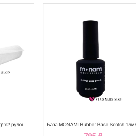
g\m2 рулон
База MONAMI Rubber Base Scotch 15м
е
795 ₽