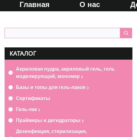
Главная
О нас
Д
КАТАЛОГ
Акриловая пудра, акриловый гель, гель
моделирующий, мономер
Базы и топы для гель-лаков
Сертификаты
Гель-лак
Праймеры и дегидраторы
Дезинфекция, стерилизация,