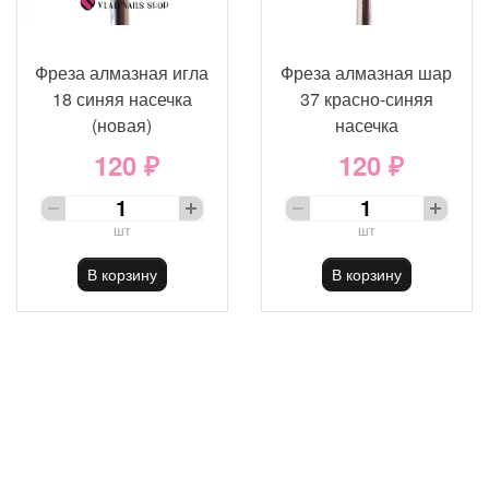
Фреза алмазная игла
Фреза алмазная шар
18 синяя насечка
37 красно-синяя
(новая)
насечка
120 ₽
120 ₽
шт
шт
В корзину
В корзину