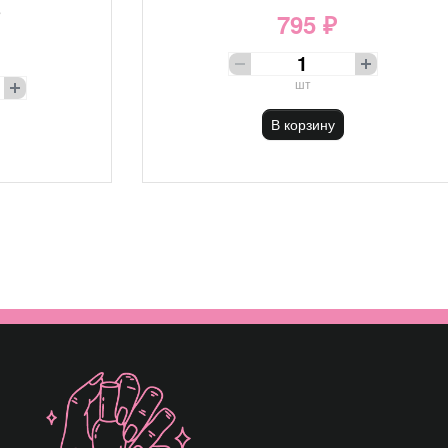
е
795 ₽
шт
В корзину