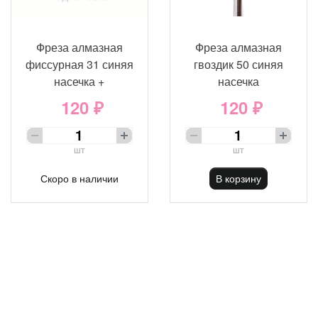
Фреза алмазная
Фреза алмазная
фиссурная 31 синяя
гвоздик 50 синяя
насечка +
насечка
120 ₽
120 ₽
шт
шт
Скоро в наличии
В корзину