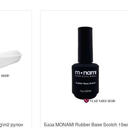
g\m2 рулон
База MONAMI Rubber Base Scotch 15м