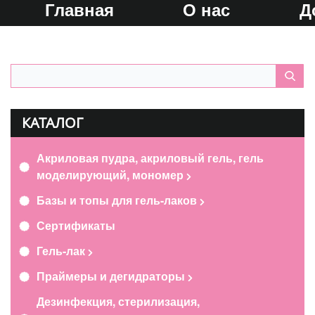
Главная
О нас
Д
КАТАЛОГ
Акриловая пудра, акриловый гель, гель
моделирующий, мономер
Базы и топы для гель-лаков
Сертификаты
Гель-лак
Праймеры и дегидраторы
Дезинфекция, стерилизация,