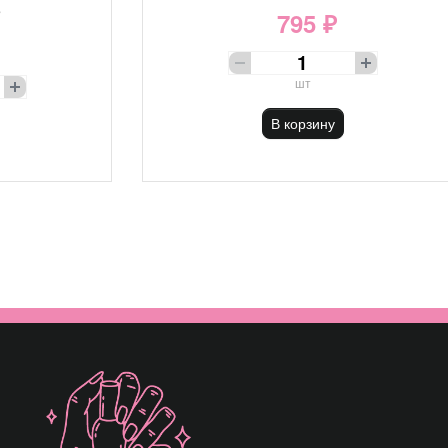
е
795 ₽
шт
В корзину