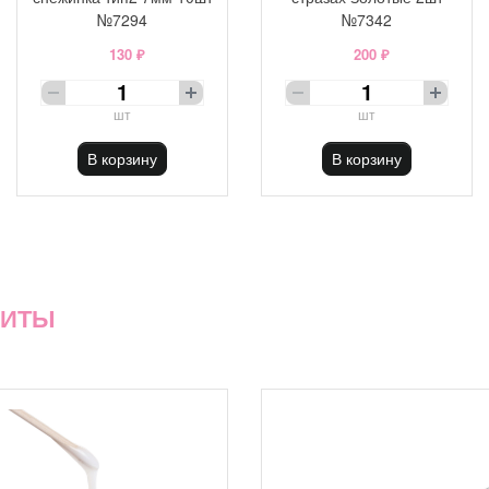
№7294
№7342
130 ₽
200 ₽
шт
шт
В корзину
В корзину
ХИТЫ