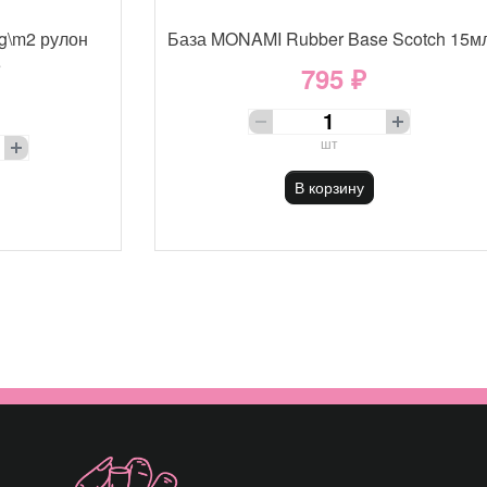
g\m2 рулон
База MONAMI Rubber Base Scotch 15м
е
795 ₽
шт
В корзину