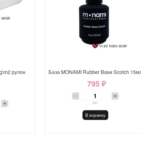
g\m2 рулон
База MONAMI Rubber Base Scotch 15м
е
795 ₽
шт
В корзину