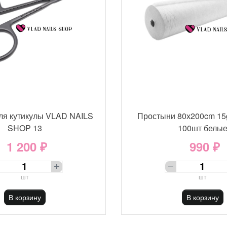
ля кутикулы VLAD NAILS
Простыни 80х200cm 15
SHOP 13
100шт белы
1 200 ₽
990 ₽
шт
шт
В корзину
В корзину