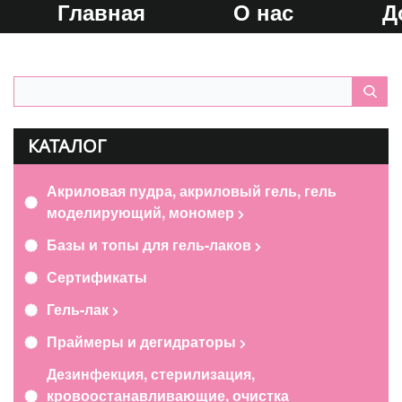
Главная
О нас
Д
КАТАЛОГ
Акриловая пудра, акриловый гель, гель
моделирующий, мономер
Базы и топы для гель-лаков
Сертификаты
Гель-лак
Праймеры и дегидраторы
Дезинфекция, стерилизация,
кровоостанавливающие, очистка