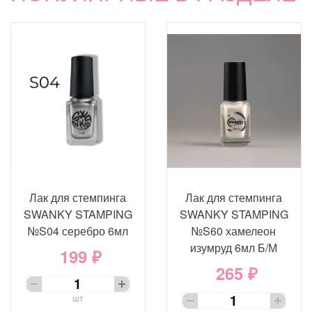
Лак для стемпинга
Лак для стемпинга
SWANKY STAMPING
SWANKY STAMPING
№S04 серебро 6мл
№S60 хамелеон
изумруд 6мл Б/М
199 ₽
265 ₽
шт