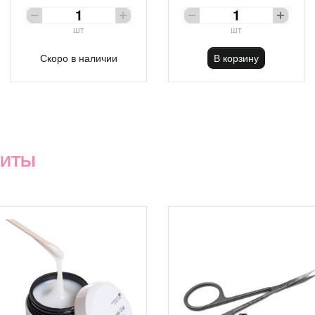
шт
шт
Скоро в наличии
В корзину
ХИТЫ