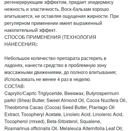
регенерирующим эффектом, придает эпидермису
нежность и эластичность. Воск-бальзам хорошо
впитывается, не оставляя ощущения жирности. При
регулярном применении имеет выраженный
накопительный эффект.
СПОСОБ ПРИМЕНЕНИЯ (ТЕХНОЛОГИЯ
НАНЕСЕНИЯ):
Небольшое количество препарата растереть в
ладонях, нанести средство в проблемную зону
массажными движениями, до полного впитывания;
Использовать не менее 4 раз в неделю.
СОСТАВ:
Caprylic/Сapric Triglyceride, Beeswax, Butyrospermum
parkii (Shea) Butter, Sweet Almond Oil, Cocos Nucifera Oil,
Theobroma Cacao (Cocoa) Seed Butter, Plantago Oil
Extract, Tocopheryl Acetate, Linoleic Acid, Linolenic Acid,
Tocopherol (mixed), Beta-Sitosterol, Squalene,
Rosmarinus officinalis Oil, Melaleuca Alternifolia Leaf Oil,