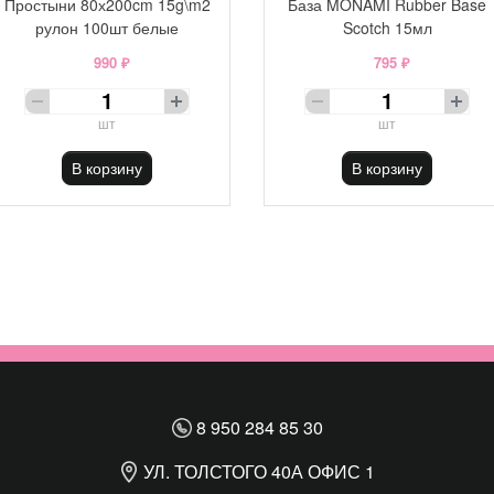
Простыни 80х200cm 15g\m2
База MONAMI Rubber Base
рулон 100шт белые
Scotch 15мл
990 ₽
795 ₽
шт
шт
В корзину
В корзину
8 950 284 85 30
УЛ. ТОЛСТОГО 40А ОФИС 1