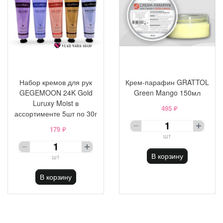
Набор кремов для рук
Крем-парафин GRATTOL
GEGEMOON 24K Gold
Green Mango 150мл
Luruxy Moist в
495 ₽
ассортименте 5шт по 30г
179 ₽
шт
В корзину
шт
В корзину