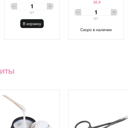
95 ₽
шт
шт
В корзину
Скоро в наличии
ХИТЫ