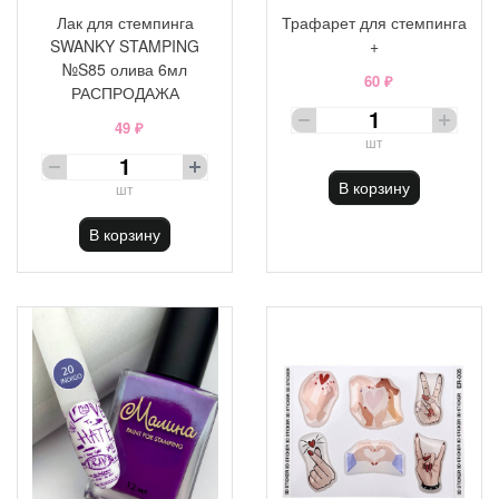
Лак для стемпинга
Трафарет для стемпинга
SWANKY STAMPING
+
№S85 олива 6мл
60 ₽
РАСПРОДАЖА
49 ₽
шт
В корзину
шт
В корзину