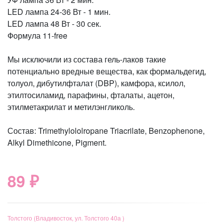
LED лампа 24-36 Вт - 1 мин.
LED лампа 48 Вт - 30 сек.
Формула 11-free
Мы исключили из состава гель-лаков такие
потенциально вредные вещества, как формальдегид,
толуол, дибутилфталат (DBP), камфора, ксилол,
этилтосиламид, парафины, фталаты, ацетон,
этилметакрилат и метилэнгликоль.
Состав: Trimethylololropane Triacrilate, Benzophenone,
Alkyl Dimethicone, Pigment.
89 ₽
Толстого (Владивосток, ул. Толстого 40а )