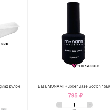
g\m2 рулон
База MONAMI Rubber Base Scotch 15м
е
795 ₽
шт