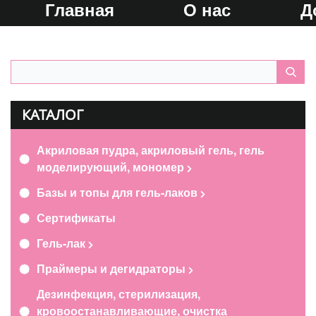
Главная
О нас
Д
КАТАЛОГ
Акриловая пудра, акриловый гель, гель
моделирующий, мономер
Базы и топы для гель-лаков
Сертификаты
Гель-лак
Праймеры и дегидраторы
Дезинфекция, стерилизация,
кровоостанавливающие, очистка