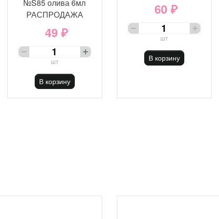
№S85 олива 6мл
60 ₽
РАСПРОДАЖА
49 ₽
шт
В корзину
шт
В корзину