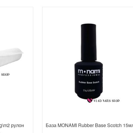
g\m2 рулон
База MONAMI Rubber Base Scotch 15м
е