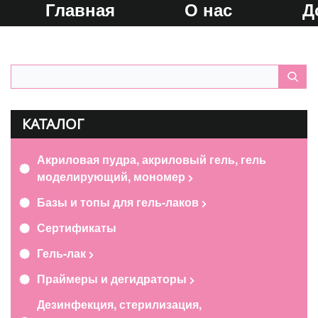
Главная
О нас
Д
КАТАЛОГ
Акриловая пудра, акриловый гель, гель
моделирующий, мономер
Базы и топы для гель-лаков
Сертификаты
Гель-лак
Праймеры и дегидраторы
Дезинфекция, стерилизация,