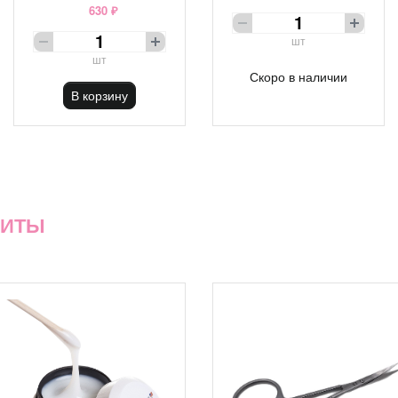
630 ₽
шт
шт
Скоро в наличии
В корзину
ХИТЫ