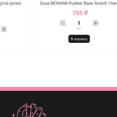
g\m2 рулон
База MONAMI Rubber Base Scotch 15м
е
795 ₽
шт
В корзину