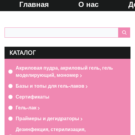
Главная
О нас
Д
КАТАЛОГ
Акриловая пудра, акриловый гель, гель
моделирующий, мономер
Базы и топы для гель-лаков
Сертификаты
Гель-лак
Праймеры и дегидраторы
Дезинфекция, стерилизация,