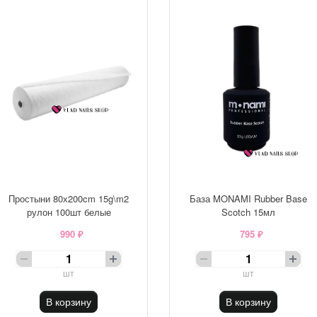
Простыни 80х200cm 15g\m2
База MONAMI Rubber Base
рулон 100шт белые
Scotch 15мл
990 ₽
795 ₽
шт
шт
В корзину
В корзину