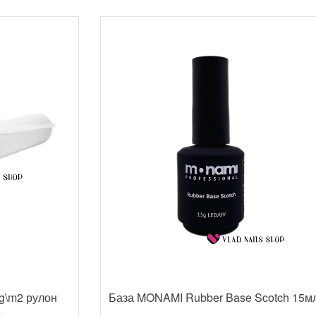
g\m2 рулон
База MONAMI Rubber Base Scotch 15м
е