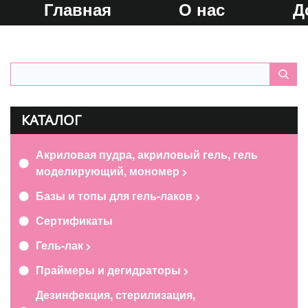
Главная
О нас
Д
КАТАЛОГ
Акриловая пудра, акриловый гель, гель
моделирующий, мономер
Базы и топы для гель-лаков
Сертификаты
Гель-лак
Праймеры и дегидраторы
Дезинфекция, стерилизация,