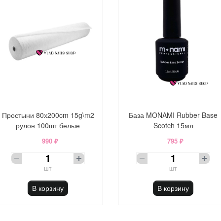
Простыни 80х200cm 15g\m2
База MONAMI Rubber Base
рулон 100шт белые
Scotch 15мл
990 ₽
795 ₽
шт
шт
В корзину
В корзину