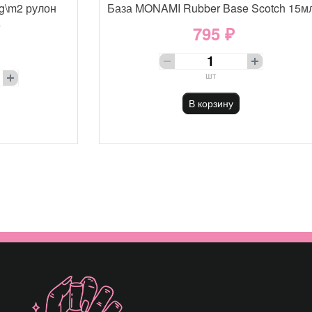
g\m2 рулон
База MONAMI Rubber Base Scotch 15м
е
795 ₽
шт
В корзину