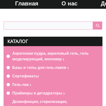
Главная
О нас
Д
КАТАЛОГ
Акриловая пудра, акриловый гель, гель
моделирующий, мономер
Базы и топы для гель-лаков
Сертификаты
Гель-лак
Праймеры и дегидраторы
Дезинфекция, стерилизация,