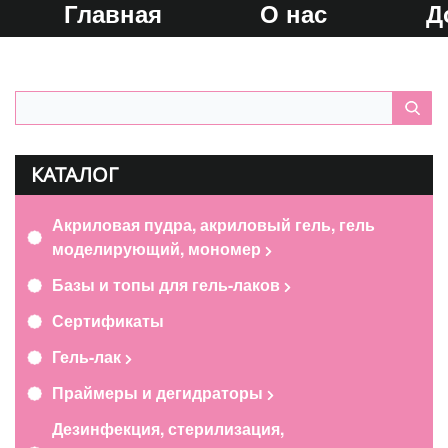
Главная
О нас
Д
КАТАЛОГ
Акриловая пудра, акриловый гель, гель
моделирующий, мономер
Базы и топы для гель-лаков
Сертификаты
Гель-лак
Праймеры и дегидраторы
Дезинфекция, стерилизация,