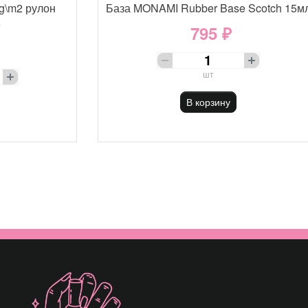
g\m2 рулон
База MONAMI Rubber Base Scotch 15м
е
795 ₽
шт
В корзину