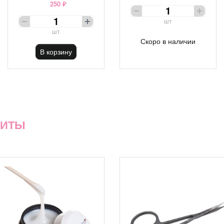
250 ₽
шт
шт
Скоро в наличии
В корзину
ХИТЫ