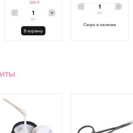
250 ₽
шт
шт
Скоро в наличии
В корзину
ХИТЫ