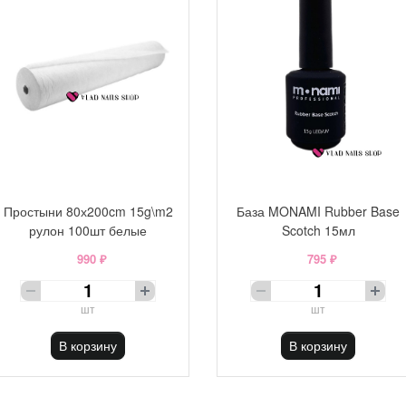
Простыни 80х200cm 15g\m2
База MONAMI Rubber Base
рулон 100шт белые
Scotch 15мл
990 ₽
795 ₽
шт
шт
В корзину
В корзину