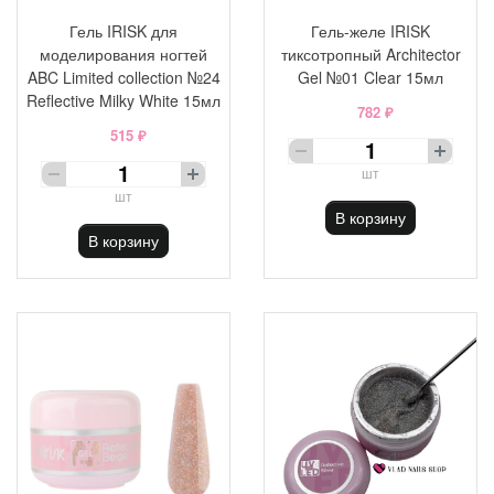
Гель IRISK для
Гель-желе IRISK
моделирования ногтей
тиксотропный Architector
ABC Limited collection №24
Gel №01 Clear 15мл
Reflective Milky White 15мл
782 ₽
515 ₽
шт
шт
В корзину
В корзину