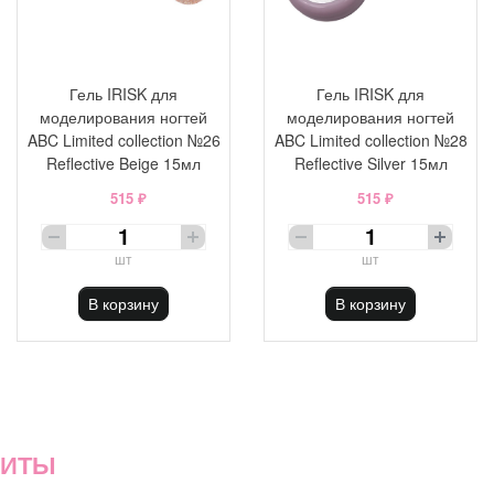
Гель IRISK для
Гель IRISK для
моделирования ногтей
моделирования ногтей
ABC Limited collection №26
ABC Limited collection №28
Reflective Beige 15мл
Reflective Silver 15мл
515 ₽
515 ₽
шт
шт
В корзину
В корзину
ХИТЫ