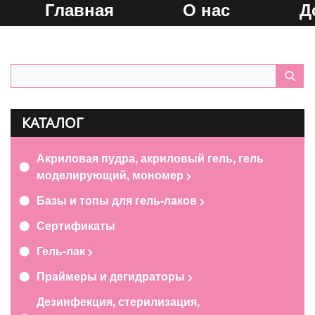
Главная
О нас
Д
КАТАЛОГ
Акриловая пудра, акриловый гель, гель
моделирующий, мономер
Базы и топы для гель-лаков
Сертификаты
Гель-лак
Праймеры и дегидраторы
Дезинфекция, стерилизация,