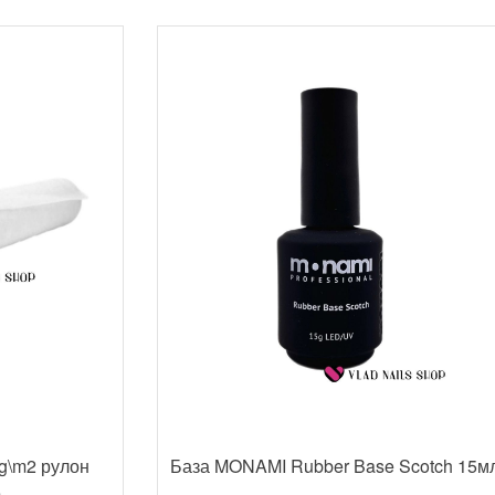
g\m2 рулон
База MONAMI Rubber Base Scotch 15м
е