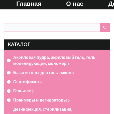
Главная
О нас
Д
КАТАЛОГ
Акриловая пудра, акриловый гель, гель
моделирующий, мономер
Базы и топы для гель-лаков
Сертификаты
Гель-лак
Праймеры и дегидраторы
Дезинфекция, стерилизация,