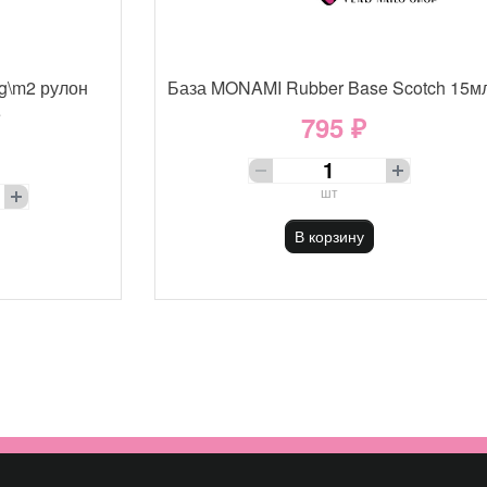
g\m2 рулон
База MONAMI Rubber Base Scotch 15м
е
795 ₽
шт
В корзину