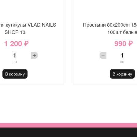
ля кутикулы VLAD NAILS
Простыни 80х200cm 15
SHOP 13
100шт белы
1 200 ₽
990 ₽
шт
шт
В корзину
В корзину