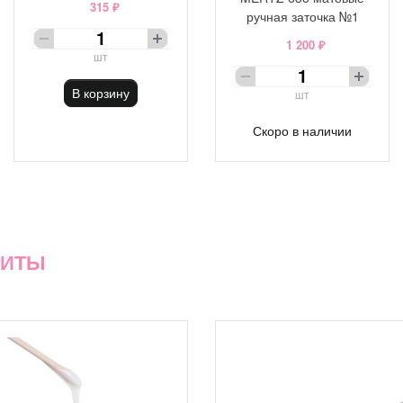
315 ₽
ручная заточка №1
1 200 ₽
шт
В корзину
шт
Скоро в наличии
ХИТЫ