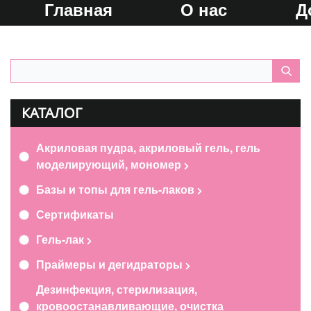
Главная
О нас
Д
КАТАЛОГ
Акриловая пудра, акриловый гель, гель
моделирующий, мономер
Базы и топы для гель-лаков
Сертификаты
Гель-лак
Праймеры и дегидраторы
Дезинфекция, стерилизация,
кровоостанавливающие, очистка