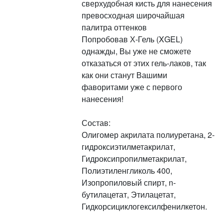
сверхудобная кисть для нанесения
превосходная широчайшая
палитра оттенков
Попробовав Х-Гель (XGEL)
однажды, Вы уже не сможете
отказаться от этих гель-лаков, так
как они станут Вашими
фаворитами уже с первого
нанесения!
Состав:
Олигомер акрилата полиуретана, 2-
гидроксиэтилметакрилат,
Гидроксипропилметакрилат,
Полиэтиленгликоль 400,
Изопропиловый спирт, n-
бутилацетат, Этилацетат,
Гидкорсициклогексилфенилкетон.