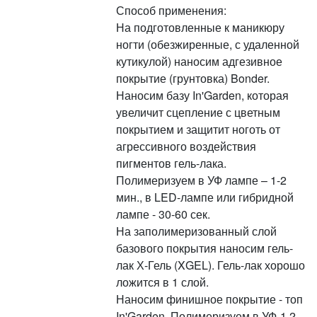
Способ применения:
На подготовленные к маникюру
ногти (обезжиренные, с удаленной
кутикулой) наносим адгезивное
покрытие (грунтовка) Bonder.
Наносим базу In'Garden, которая
увеличит сцепление с цветным
покрытием и защитит ноготь от
агрессивного воздействия
пигментов гель-лака.
Полимеризуем в УФ лампе – 1-2
мин., в LED-лампе или гибридной
лампе - 30-60 сек.
На заполимеризованный слой
базового покрытия наносим гель-
лак Х-Гель (XGEL). Гель-лак хорошо
ложится в 1 слой.
Наносим финишное покрытие - топ
In'Garden. Полимеризуем в УФ-1,2