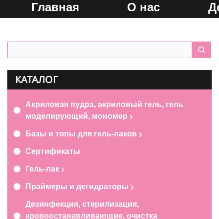
Главная
О нас
Д
КАТАЛОГ
Акриловая пудра, акриловый гель, гель
моделирующий, мономер
Базы и топы для гель-лаков
Сертификаты
Гель-лак
Праймеры и дегидраторы
Дезинфекция, стерилизация,
кровоостанавливающие, очистка