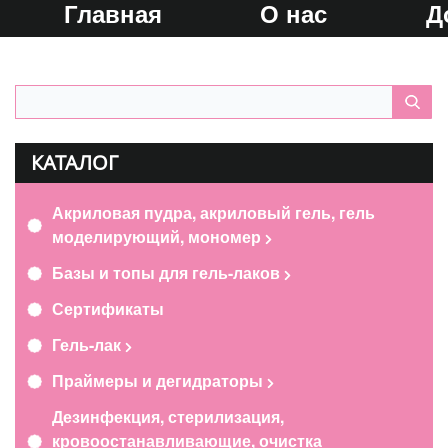
Главная
О нас
Д
КАТАЛОГ
Акриловая пудра, акриловый гель, гель
моделирующий, мономер
Базы и топы для гель-лаков
Сертификаты
Гель-лак
Праймеры и дегидраторы
Дезинфекция, стерилизация,
кровоостанавливающие, очистка