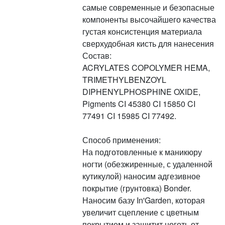
самые современные и безопасные
компоненты высочайшего качества
густая консистенция материала
сверхудобная кисть для нанесения
Состав:
ACRYLATES COPOLYMER HEMA,
TRIMETHYLBENZOYL
DIPHENYLPHOSPHINE OXIDE,
Pigments CI 45380 CI 15850 CI
77491 CI 15985 CI 77492.
Способ применения:
На подготовленные к маникюру
ногти (обезжиренные, с удаленной
кутикулой) наносим адгезивное
покрытие (грунтовка) Bonder.
Наносим базу In'Garden, которая
увеличит сцепление с цветным
покрытием и защитит ноготь от