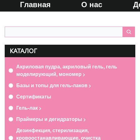
Главная
О нас
Д
КАТАЛОГ
Акриловая пудра, акриловый гель, гель
моделирующий, мономер
Базы и топы для гель-лаков
Сертификаты
Гель-лак
Праймеры и дегидраторы
Дезинфекция, стерилизация,
кровоостанавливающие, очистка