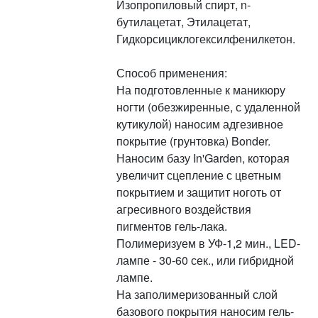
Изопропиловый спирт, n-
бутилацетат, Этилацетат,
Гидкорсициклогексилфенилкетон.
Способ применения:
На подготовленные к маникюру
ногти (обезжиренные, с удаленной
кутикулой) наносим адгезивное
покрытие (грунтовка) Bonder.
Наносим базу In'Garden, которая
увеличит сцепление с цветным
покрытием и защитит ноготь от
агресивного воздействия
пигментов гель-лака.
Полимеризуем в УФ-1,2 мин., LED-
лампе - 30-60 сек., или гибридной
лампе.
На заполимеризованный слой
базового покрытия наносим гель-