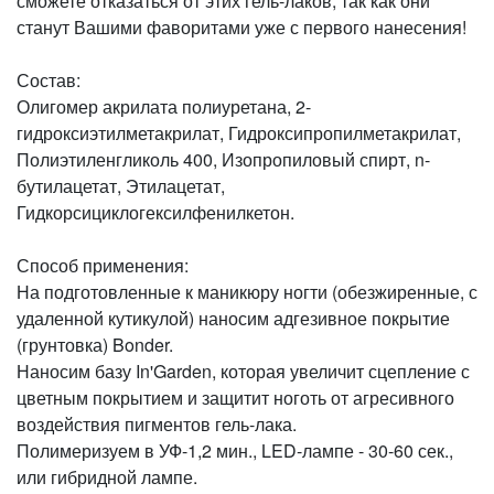
сможете отказаться от этих гель-лаков, так как они
станут Вашими фаворитами уже с первого нанесения!
Состав:
Олигомер акрилата полиуретана, 2-
гидроксиэтилметакрилат, Гидроксипропилметакрилат,
Полиэтиленгликоль 400, Изопропиловый спирт, n-
бутилацетат, Этилацетат,
Гидкорсициклогексилфенилкетон.
Способ применения:
На подготовленные к маникюру ногти (обезжиренные, с
удаленной кутикулой) наносим адгезивное покрытие
(грунтовка) Bonder.
Наносим базу In'Garden, которая увеличит сцепление с
цветным покрытием и защитит ноготь от агресивного
воздействия пигментов гель-лака.
Полимеризуем в УФ-1,2 мин., LED-лампе - 30-60 сек.,
или гибридной лампе.