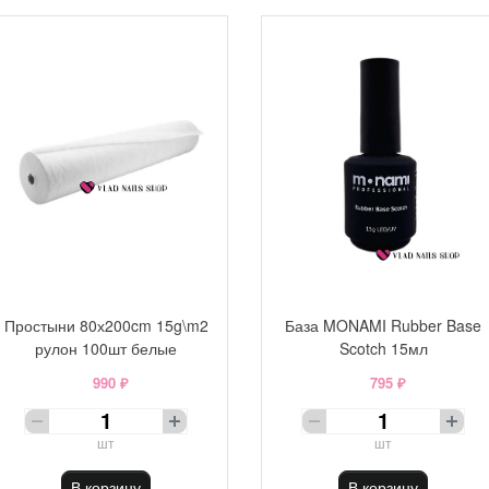
Простыни 80х200cm 15g\m2
База MONAMI Rubber Base
рулон 100шт белые
Scotch 15мл
990 ₽
795 ₽
шт
шт
В корзину
В корзину