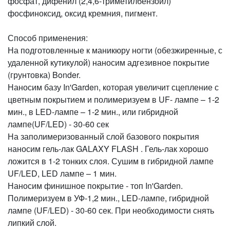
фосфат, дифенил (2,4,6-триметилбензоил)
фосфиноксид, оксид кремния, пигмент.
Способ применения:
На подготовленные к маникюру ногти (обезжиренные, с
удаленной кутикулой) наносим адгезивное покрытие
(грунтовка) Bonder.
Наносим базу In'Garden, которая увеличит сцепление с
цветным покрытием и полимеризуем в UF- лампе – 1-2
мин., в LED-лампе – 1-2 мин., или гибридной
лампе(UF/LED) - 30-60 сек
На заполимеризованный слой базового покрытия
наносим гель-лак GALAXY FLASH . Гель-лак хорошо
ложится в 1-2 тонких слоя. Сушим в гибридной лампе
UF/LED, LED лампе – 1 мин.
Наносим финишное покрытие - топ In'Garden.
Полимеризуем в УФ-1,2 мин., LED-лампе, гибридной
лампе (UF/LED) - 30-60 сек. При необходимости снять
липкий слой.