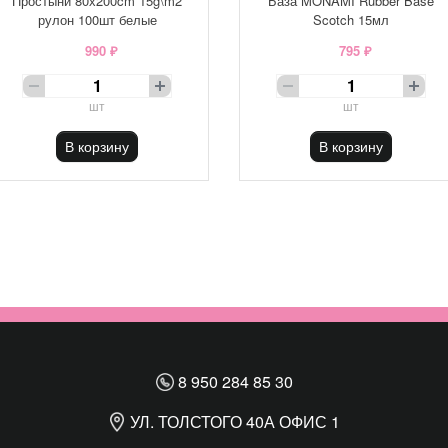
Простыни 80х200cm 15g\m2
База MONAMI Rubber Base
рулон 100шт белые
Scotch 15мл
990 ₽
795 ₽
шт
шт
В корзину
В корзину
8 950 284 85 30
УЛ. ТОЛСТОГО 40А ОФИС 1