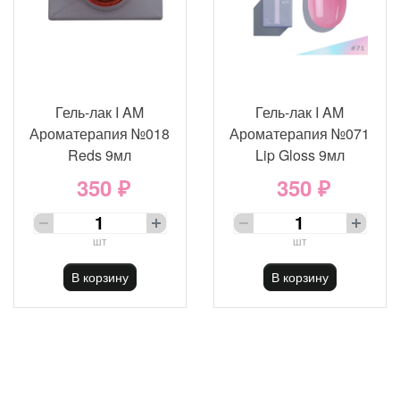
Гель-лак I AM
Гель-лак I AM
Ароматерапия №018
Ароматерапия №071
Reds 9мл
Lip Gloss 9мл
350 ₽
350 ₽
шт
шт
В корзину
В корзину