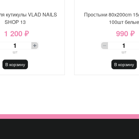
ля кутикулы VLAD NAILS
Простыни 80х200cm 15
SHOP 13
100шт белы
1 200 ₽
990 ₽
шт
шт
В корзину
В корзину