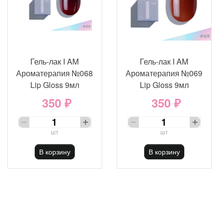
Гель-лак I AM
Гель-лак I AM
Ароматерапия №068
Ароматерапия №069
Lip Gloss 9мл
Lip Gloss 9мл
350 ₽
350 ₽
шт
шт
В корзину
В корзину