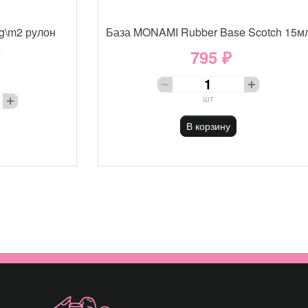
g\m2 рулон
База MONAMI Rubber Base Scotch 15м
е
795 ₽
шт
В корзину