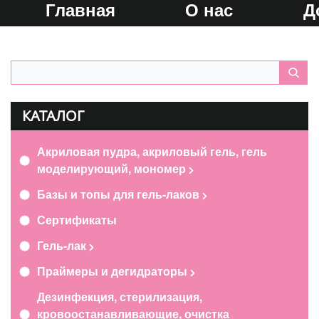
Главная
О нас
Д
КАТАЛОГ
Акриловая пудра, акриловый гель, гель
моделирующий, мономер
Базы и топы для гель-лаков
Сертификаты
Гель-лак
Праймеры и дегидраторы
Дезинфекция, стерилизация,
кровоостанавливающие, очистка