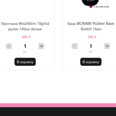
Простыни 80х200cm 15g\m2
База MONAMI Rubber Base
рулон 100шт белые
Scotch 15мл
990 ₽
795 ₽
шт
шт
В корзину
В корзину