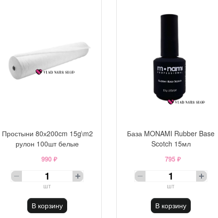
Простыни 80х200cm 15g\m2
База MONAMI Rubber Base
рулон 100шт белые
Scotch 15мл
990 ₽
795 ₽
шт
шт
В корзину
В корзину