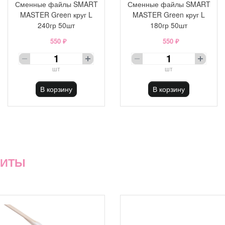
Сменные файлы SMART
Сменные файлы SMART
MASTER Green круг L
MASTER Green круг L
240гр 50шт
180гр 50шт
550 ₽
550 ₽
шт
шт
В корзину
В корзину
ХИТЫ