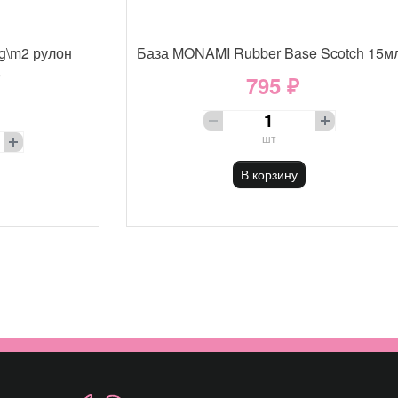
g\m2 рулон
База MONAMI Rubber Base Scotch 15м
е
795 ₽
шт
В корзину