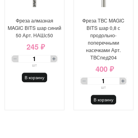
Фреза алмазная
Фреза ТВС MAGIC
MAGIC BITS шар синий
BITS шар 0,8 с
50 Арт. НАШс50
продольно-
поперечными
245 ₽
насечками Арт.
ТВСпед204
шт
400 ₽
В корзину
шт
В корзину