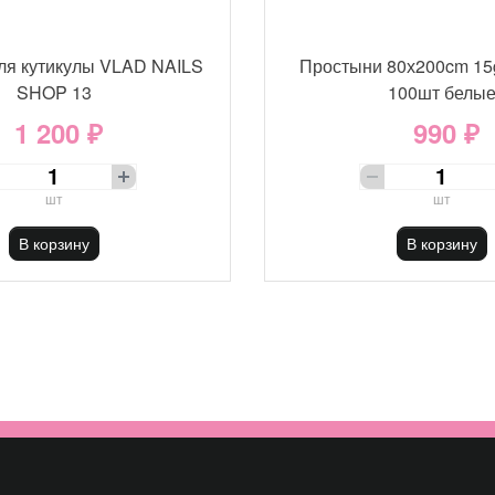
ля кутикулы VLAD NAILS
Простыни 80х200cm 15
SHOP 13
100шт белы
1 200 ₽
990 ₽
шт
шт
В корзину
В корзину