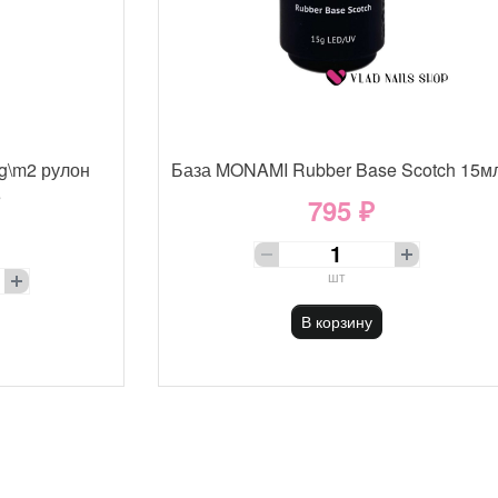
g\m2 рулон
База MONAMI Rubber Base Scotch 15м
е
795 ₽
шт
В корзину