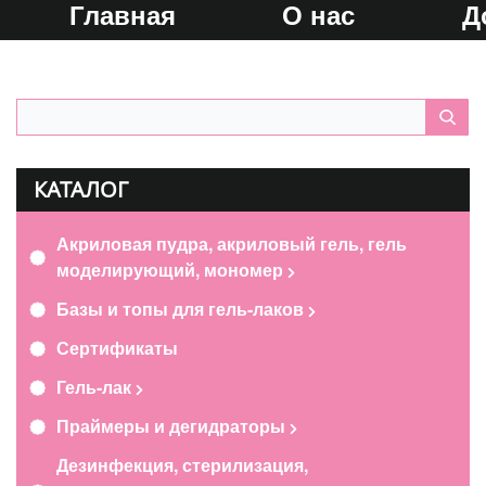
Главная
О нас
Д
КАТАЛОГ
Акриловая пудра, акриловый гель, гель
моделирующий, мономер
Базы и топы для гель-лаков
Сертификаты
Гель-лак
Праймеры и дегидраторы
Дезинфекция, стерилизация,