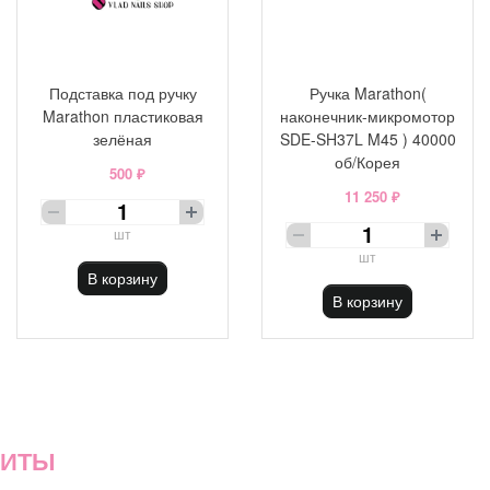
Подставка под ручку
Ручка Marathon(
Marathon пластиковая
наконечник-микромотор
зелёная
SDE-SH37L M45 ) 40000
об/Корея
500 ₽
11 250 ₽
шт
шт
В корзину
В корзину
ХИТЫ