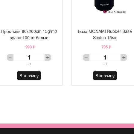
Простыни 80х200cm 15g\m2
База MONAMI Rubber Base
рулон 100шт белые
Scotch 15мл
990 ₽
795 ₽
шт
шт
В корзину
В корзину