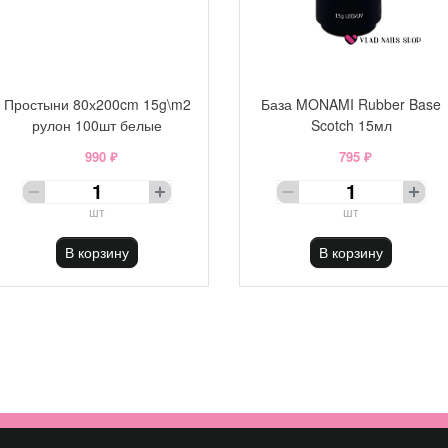
Простыни 80х200cm 15g\m2
База MONAMI Rubber Base
рулон 100шт белые
Scotch 15мл
990 ₽
795 ₽
шт
шт
В корзину
В корзину