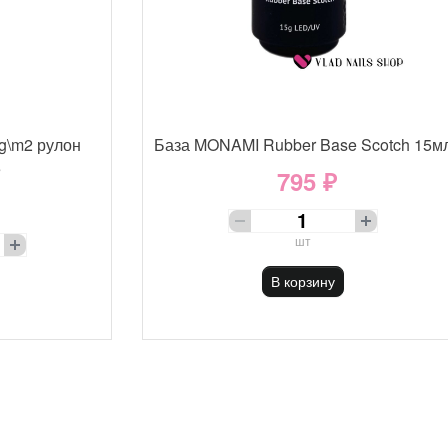
g\m2 рулон
База MONAMI Rubber Base Scotch 15м
е
795 ₽
шт
В корзину