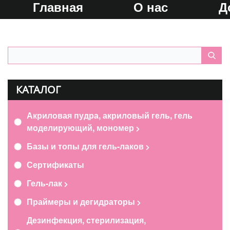
Главная
О нас
Д
КАТАЛОГ
Акриловая пудра, акриловый гель, гель
моделирующий, мономер
Базы и топы для гель-лаков
Сертификаты
Гель-лак
Праймеры и дегидраторы
Дезинфекция, стерилизация,