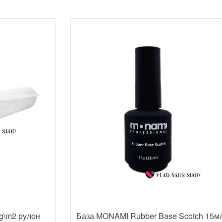
g\m2 рулон
База MONAMI Rubber Base Scotch 15м