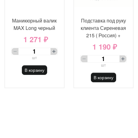
Маникюрный валик
Подставка под руку
MAX Long черный
клиента Сиреневая
215 ( Россия) +
1 271 ₽
1 190 ₽
шт
шт
В корзину
В корзину