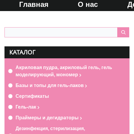
Главная
О нас
Д
КАТАЛОГ
Акриловая пудра, акриловый гель, гель
моделирующий, мономер
Базы и топы для гель-лаков
Сертификаты
Гель-лак
Праймеры и дегидраторы
Дезинфекция, стерилизация,