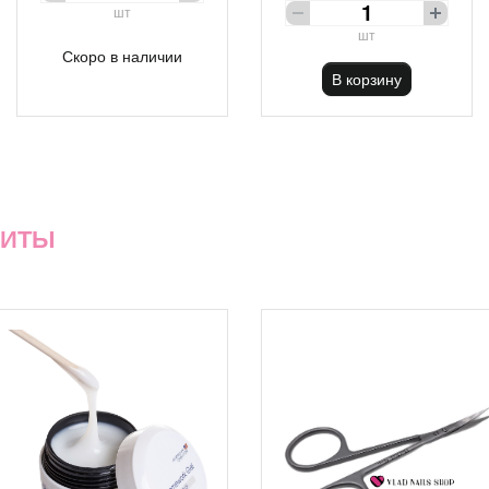
шт
шт
Скоро в наличии
В корзину
ХИТЫ