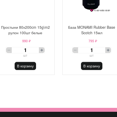
Простыни 80х200cm 15g\m2
База MONAMI Rubber Base
рулон 100шт белые
Scotch 15мл
990 ₽
795 ₽
шт
шт
В корзину
В корзину