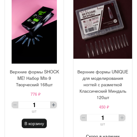
Верхние формы SHOCK
Верхние формы UNIQUE
ME! Набор Mix-9
для моделирования
Творческий 168шт
ногтей с разметкой
Классический Миндаль
776 ₽
120шт
450 ₽
шт
В корзину
шт
Скоро в наличии