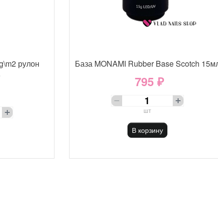
g\m2 рулон
База MONAMI Rubber Base Scotch 15м
е
795 ₽
шт
В корзину