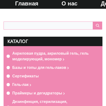
Главная
О нас
Д
КАТАЛОГ
Акриловая пудра, акриловый гель, гель
моделирующий, мономер
Базы и топы для гель-лаков
Сертификаты
Гель-лак
Праймеры и дегидраторы
Дезинфекция, стерилизация,